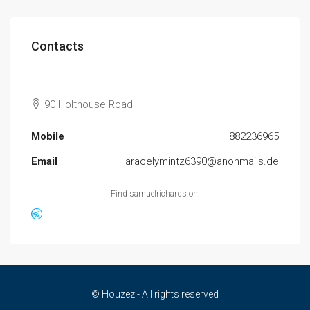
Contacts
90 Holthouse Road
Mobile
882236965
Email
aracelymintz6390@anonmails.de
Find samuelrichards on:
© Houzez - All rights reserved